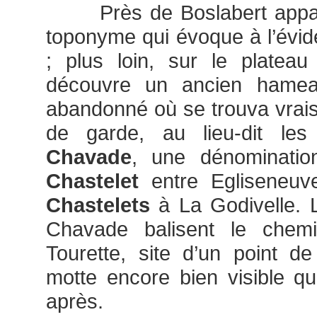
Près de Boslabert appar
toponyme qui évoque à l’évid
; plus loin, sur le platea
découvre un ancien hamea
abandonné où se trouva vrai
de garde, au lieu-dit les
Chavade
, une dénominatio
Chastelet
entre Egliseneuv
Chastelets
à La Godivelle. 
Chavade balisent le chem
Tourette, site d’un point d
motte encore bien visible q
après.