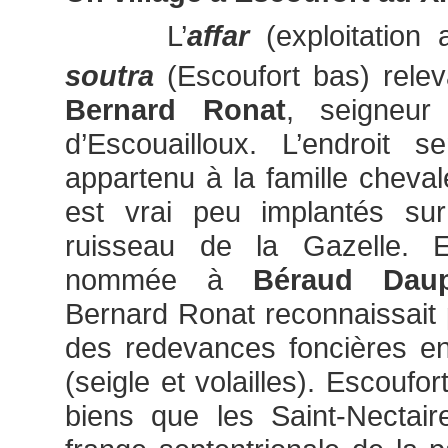
L’
affar
(exploitation
soutra
(Escoufort bas) relev
Bernard Ronat
, seigneu
d’Escouailloux. L’endroit s
appartenu à la famille cheval
est vrai peu implantés su
ruisseau de la Gazelle.
nommée à
Béraud Daup
Bernard Ronat reconnaissait 
des redevances foncières en
(seigle et volailles). Escoufor
biens que les Saint-Nectair