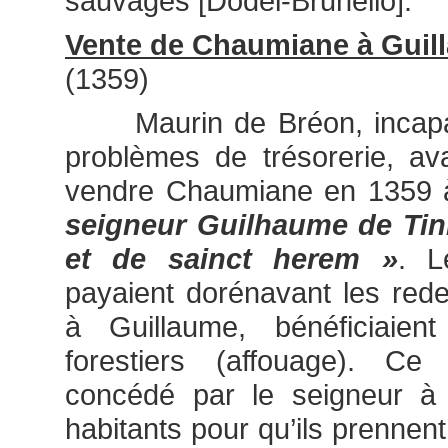
sauvages [Dodel-Brunello].
Vente de Chaumiane à Guill
(1359)
Maurin de Bréon, incapab
problèmes de trésorerie, av
vendre Chaumiane en 1359
seigneur
Guilhaume de Tini
et de sainct herem »
. L
payaient dorénavant les red
à Guillaume, bénéficiaien
forestiers (affouage). Ce 
concédé par le seigneur 
habitants pour qu’ils prennen