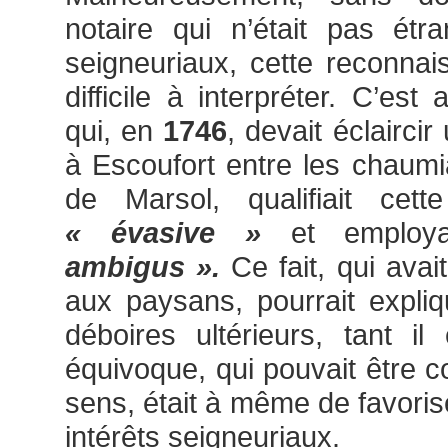
notaire qui n’était pas ét
seigneuriaux, cette reconna
difficile à interpréter. C’est
qui, en
1746
, devait éclaircir
à Escoufort entre les chaumia
de Marsol, qualifiait cett
« évasive »
et employ
ambigus ».
Ce fait, qui ava
aux paysans, pourrait expliq
déboires ultérieurs, tant il
équivoque, qui pouvait être c
sens, était à même de favorise
intérêts seigneuriaux.