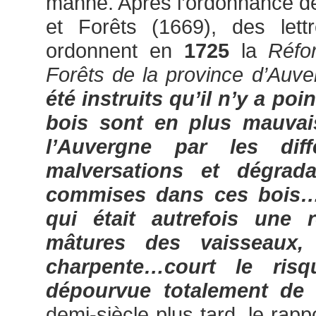
manne. Après l’ordonnance de
et Forêts (1669), des lett
ordonnent en
1725
la
Réfo
Forêts de la province d’Auve
été instruits qu’il n’y a poi
bois sont en plus mauvai
l’Auvergne par les dif
malversations et dégrad
commises dans ces bois…
qui était autrefois une 
mâtures des vaisseaux,
charpente…court le ris
dépourvue totalement de
demi-siècle plus tard, le rap