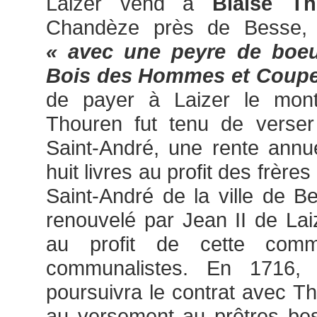
Laizer vend à
Blaise Th
Chandèze près de Besse,
« avec une peyre de boeu
Bois des Hommes et Coupe
de payer à Laizer le mont
Thouren fut tenu de verse
Saint-André, une rente annue
huit livres au profit des frèr
Saint-André de la ville de B
renouvelé par Jean II de Lai
au profit de cette comm
communalistes. En 1716, 
poursuivra le contrat avec Th
au versement au prêtres bes