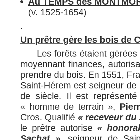
Au TEMPS des MONTMOR
(v. 1525-1654)
.
Un prêtre gère les bois de
Les forêts étaient gérées p
moyennant finances, autorisai
prendre du bois. En 1551, Fr
Saint-Hérem est seigneur de 
de siècle. Il est représen
« homme de terrain »,
Pier
Cros. Qualifié
« receveur du 
le prêtre autorise
« honora
Sachat »
, seigneur de Sain