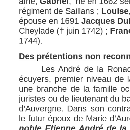
aîné,
Gabriel
, né en 1662 ser
régiment de Saillans ;
Louise
épouse en 1691
Jacques Du
Cheylade († juin 1742) ;
Fran
1744).
Des prétentions non reconn
Les André de la Ronade 
écuyers, premier niveau de l
une branche de la famille o
juristes ou de lieutenant du 
d’Auvergne. Dans son contra
le futur époux de Marie d’Aurel
noble Etienne André de la