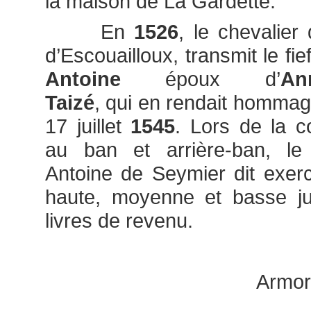
la maison de La Gardette.
En
1526
, le chevalier
d’Escouailloux,
transmit le fie
Antoine
époux d’
A
Taizé
,
qui en rendait hommage
17 juillet
1545
. Lors de la co
au ban et arrière-ban, le 
Antoine de Seymier dit exer
haute, moyenne et basse ju
livres de revenu.
Armori