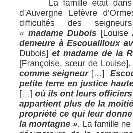
La famille était dans la
d’Auvergne Lefèvre d’Ormes
difficultés des seigneur
«
madame Dubois
[Louise 
demeure à Escouailloux av
Dubois]
et madame de la Ro
[Françoise, sœur de Louise]
comme seigneur
[…]
Escou
petite terre en justice hau
[…]
où ils ont leurs officier
appartient plus de la moiti
propriété ce qui leur donne
la montagne »
. La famille ne