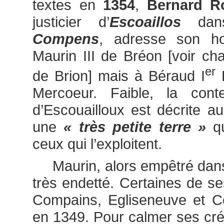
textes en
1354
,
Bernard R
justicier d’
Escoaillos
dans
Compens
, adresse son 
Maurin III de Bréon [voir cha
er
de Brion] mais à Béraud I
D
Mercoeur. Faible, la con
d’Escouailloux est décrite 
une
« très petite terre »
qu
ceux qui l’exploitent.
Maurin, alors empêtré dans 
très endetté. Certaines de se
Compains, Egliseneuve et Co
en 1349. Pour calmer ses créa