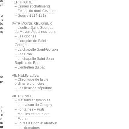
 du
TERRITOIRE
ait
– Crimes et châtiments
– Ecoles du nord-Cézalier
 à
– Guerre 1914-1918
ns
de
PATRIMOINE RELIGIEUX
ue
– L’église Saint-Georges
ne
du Moyen Âge à nos jours
– Les cloches
– L’oratoire de Saint-
Georges
– La chapelle Saint-Gorgon
– Les Croix
– La chapelle Saint-Jean-
Baptiste de Brion
– L’entretien du bâti
VIE RELIGIEUSE
de
– Chronique de la vie
re
ordinaire d’un curé
– Les lieux de sépulture
VIE RURALE
– Maisons et symboles
– La maison du Cougny
ns
– Fontaines – Puits
ix.
– Moulins et meuniers.
 Le
– Fours
le.
au
– Foires à Brion et alentour
ur
– Les domaines