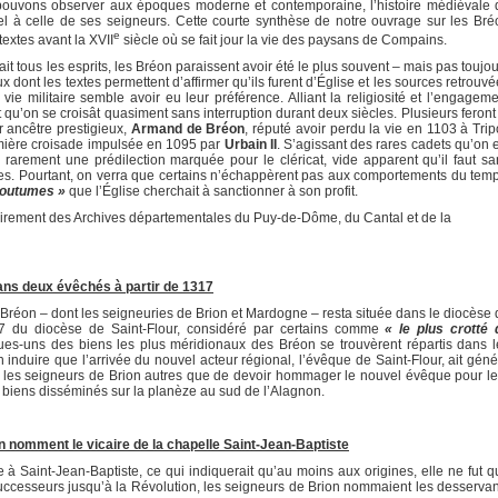
ons observer aux époques moderne et contemporaine, l’histoire médiévale 
l à celle de ses seigneurs. Cette courte synthèse de notre ouvrage sur les Bré
e
textes avant la XVII
siècle où se fait jour la vie des paysans de Compains.
tous les esprits, les Bréon paraissent avoir été le plus souvent – mais pas toujou
 dont les textes permettent d’affirmer qu’ils furent d’Église et les sources retrouv
ie militaire semble avoir eu leur préférence. Alliant la religiosité et l’engageme
lut qu’on se croisât quasiment sans interruption durant deux siècles. Plusieurs feront
r ancêtre prestigieux,
Armand de Bréon
, réputé avoir perdu la vie en 1103 à Trip
remière croisade impulsée en 1095 par
Urbain II
. S’agissant des rares cadets qu’on 
e rarement une prédilection marquée pour le cléricat, vide apparent qu’il faut sa
res. Pourtant, on verra que certains n’échappèrent pas aux comportements du temp
outumes »
que l’Église cherchait à sanctionner à son profit.
ement des Archives départementales du Puy-de-Dôme, du Cantal et de la
ans deux évêchés à partir de 1317
réon – dont les seigneuries de Brion et Mardogne – resta située dans le diocèse 
7 du diocèse de Saint-Flour, considéré par certains comme
« le plus crotté 
ues-uns des biens les plus méridionaux des Bréon se trouvèrent répartis dans l
induire que l’arrivée du nouvel acteur régional, l’évêque de Saint-Flour, ait géné
es seigneurs de Brion autres que de devoir hommager le nouvel évêque pour le
 biens disséminés sur la planèze au sud de l’Alagnon.
on nomment le vicaire de la chapelle Saint-Jean-Baptiste
Saint-Jean-Baptiste, ce qui indiquerait qu’au moins aux origines, elle ne fut q
uccesseurs jusqu’à la Révolution, les seigneurs de Brion nommaient les desservan