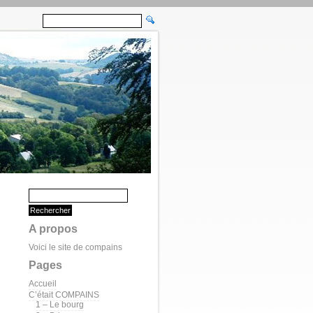
A propos
Voici le site de compains
Pages
Accueil
C’était COMPAINS
1 – Le bourg