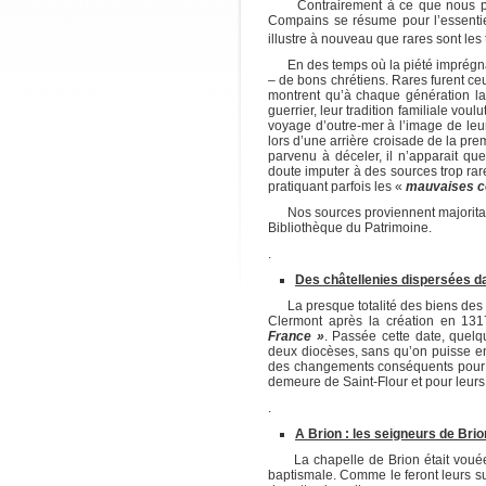
Contrairement à ce que nous pouv
Compains se résume pour l’essentie
illustre à nouveau que rares sont les 
En des temps où la piété imprégnait 
– de bons chrétiens. Rares furent ceux
montrent qu’à chaque génération la v
guerrier, leur tradition familiale vou
voyage d’outre-mer à l’image de leu
lors d’une arrière croisade de la p
parvenu à déceler, il n’apparait qu
doute imputer à des sources trop ra
pratiquant parfois les «
mauvaises c
Nos sources proviennent majoritair
Bibliothèque du Patrimoine.
.
Des châtellenies dispersées d
La presque totalité des biens des B
Clermont après la création en 131
France »
. Passée cette date, quelq
deux diocèses, sans qu’on puisse en 
des changements conséquents pour l
demeure de Saint-Flour et pour leurs
.
A Brion : les seigneurs de Bri
La chapelle de Brion était vouée à 
baptismale. Comme le feront leurs s