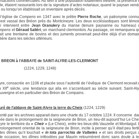
nsactions commerciales. Au sein d’une population totalement illettrée, la présence
e, étaient rassurants lors de la signature d’actes notariaux, quand le paysan vend
ge ou lorsqu’on établissait un inventaire après décès.
 l’église de
Compens
en 1347 avec le prêtre
Pierre Roche
, un patronyme connu
st vassal des Bréon près du Montcineyre. Les deux ecclésiastiques sont témoi
 intervient entre
Jean Granulery
du manse (tenure paysanne ou hameau) 
mpens
et
Géraud Saliéri
, un marchand clermontois. Au passage, on remarquera q
ait une trentaine de bovins et des juments provenait peut-être déjà d’un domai
ère dans les siècles ultérieurs.
 BREON à l’ABBAYE de SAINT-ALYRE-LES-CLERMONT
(1224, 1229, 1248)
, consacrée en 1106 et placée sous l’autorité de l’évêque de Clermont recevait 
e
 XII
siècle, une tendance qui alla en s’accentuant au siècle suivant. Saint-Aly
’Auvergne et en particulier des Bréon de Compains.
ré de l’abbaye de Saint-Alyre la terre du Cheix
(1224, 1229)
 par les archives apparait dans une charte du 17 octobre 1224. Il concerne da
uée dans le prolongement de la seigneurie de Brion, un lieu-dit aujourd’hui Le Che
re le territoire du
« Cheir »
(Le Cheix), entre les lieux-dits Vauzelle et Montaigut.
olongement oriental de la seigneurie de Brion, incite à penser qu’il était peu ferti
 des dîmes qu’il touchait
« in tota parrochia de Valbeles »
et ses droits perçus 
tte occasion, les dîmes inféodées par Maurin retournèrent donc sans doute à le