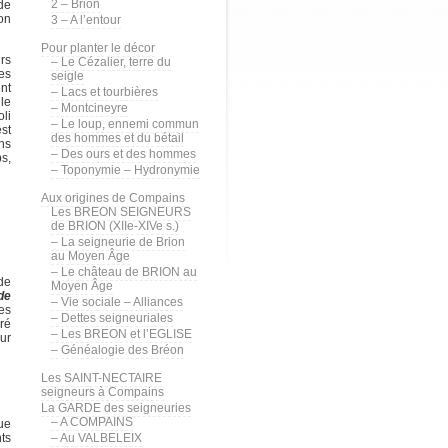
2 – Brion
de
on
3 – A l’entour
Pour planter le décor
rs
– Le Cézalier, terre du
ées
seigle
nt
– Lacs et tourbières
 le
– Montcineyre
oli
– Le loup, ennemi commun
est
des hommes et du bétail
ns
– Des ours et des hommes
s,
– Toponymie – Hydronymie
Aux origines de Compains
Les BREON SEIGNEURS
de BRION (XIIe-XIVe s.)
– La seigneurie de Brion
au Moyen Âge
– Le château de BRION au
de
Moyen Âge
de
– Vie sociale – Alliances
es
– Dettes seigneuriales
ré
– Les BREON et l’EGLISE
ur
– Généalogie des Bréon
Les SAINT-NECTAIRE
seigneurs à Compains
La GARDE des seigneuries
– A COMPAINS
ue
ts
– Au VALBELEIX