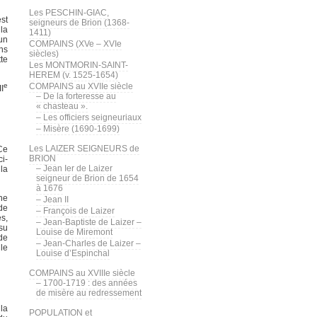
Les PESCHIN-GIAC,
st
seigneurs de Brion (1368-
la
1411)
’un
COMPAINS (XVe – XVIe
ns
siècles)
te
Les MONTMORIN-SAINT-
HEREM (v. 1525-1654)
e
COMPAINS au XVIIe siècle
I
– De la forteresse au
« chasteau ».
– Les officiers seigneuriaux
– Misère (1690-1699)
Les LAIZER SEIGNEURS de
Ce
BRION
ci-
– Jean Ier de Laizer
 la
seigneur de Brion de 1654
à 1676
nne
– Jean II
de
– François de Laizer
es,
– Jean-Baptiste de Laizer –
su
Louise de Miremont
 de
– Jean-Charles de Laizer –
le
Louise d’Espinchal
COMPAINS au XVIIIe siècle
– 1700-1719 : des années
de misère au redressement
 la
POPULATION et