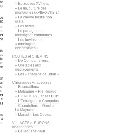
de
– Epizooties XVIIIe s.
ui
– Le lin, culture des
montagnes (XVIIe-XVIIIe s.)
– La chèvre bestia non
ice
grata
30
– Les razes
ait
es
– Le partage des
ger
montagnes communes
 ce
– Les bovins des
« montagnes
occidentales »
eu
es
ROUTES et CHEMINS
de
– De Compains vers…
nt
– Obstacles aux
on
déplacements
– Les « chemins de Brion »
on
on
Chroniques villageoises
s-
– Escouailloux
te.
– Malsagne – Pré Rigaud
er
– CHAUMIANE et ses BOIS
 si
– L’Entraigues à Compains
pas
– Chandelière – Groslier –
La Mayrand
une
– Marsol – Les Costes
 à
des
VILLAGES et BURONS
abandonnés
– Belleguette-haut