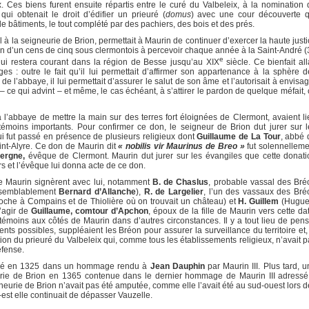
ux. Ces biens furent ensuite répartis entre le curé du Valbeleix, à la nomination 
qui obtenait le droit d’édifier un prieuré (
domus
) avec une cour découverte q
 de bâtiments, le tout complété par des pachiers, des bois et des prés.
à la seigneurie de Brion, permettait à Maurin de continuer d’exercer la haute just
ion d’un cens de cinq sous clermontois à percevoir chaque année à la Saint-André (
e
i restera courant dans la région de Besse jusqu’au XIX
siècle. Ce bienfait all
es : outre le fait qu’il lui permettait d’affirmer son appartenance à la sphère d
de l’abbaye, il lui permettait d’assurer le salut de son âme et l’autorisait à envisa
 ce qui advint – et même, le cas échéant, à s’attirer le pardon de quelque méfait,
abbaye de mettre la main sur des terres fort éloignées de Clermont, avaient li
émoins importants. Pour confirmer ce don, le seigneur de Brion dut jurer sur l
ui fut passé en présence de plusieurs religieux dont
Guillaume de La Tour
, abbé 
int-Alyre. Ce don de Maurin dit
« nobilis vir Maurinus de Breo »
fut solennelleme
ergne,
évêque de Clermont. Maurin dut jurer sur les évangiles que cette donati
iers et l’évêque lui donna acte de ce don.
aurin signèrent avec lui, notamment
B. de Chaslus
, probable vassal des Bré
semblablement
Bernard d’Allanche
),
R. de Largelier
, l’un des vassaux des Bré
Roche à Compains et de Thiolière où on trouvait un château) et
H. Guillem
(Hugue
s’agir de
Guillaume, comtour d’Apchon
, époux de la fille de Maurin vers cette da
émoins aux côtés de Maurin dans d’autres circonstances. Il y a tout lieu de pens
ts possibles, suppléaient les Bréon pour assurer la surveillance du territoire et,
tion du prieuré du Valbeleix qui, comme tous les établissements religieux, n’avait 
éfense.
 en 1325 dans un hommage rendu à
Jean Dauphin
par Maurin III. Plus tard, 
urie de Brion en 1365 contenue dans le dernier hommage de Maurin III adressé
neurie de Brion n’avait pas été amputée, comme elle l’avait été au sud-ouest lors 
est elle continuait de dépasser Vauzelle.