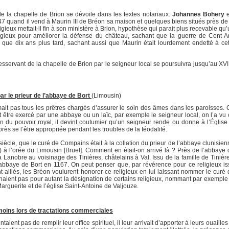
a chapelle de Brion se dévoile dans les textes notariaux.
Johannes Bohery
e
47 quand il vend à Maurin III de Bréon sa maison et quelques biens situés près de 
gieux mettait-il fin à son ministère à Brion, hypothèse qui parait plus recevable qu
gieux pour améliorer la défense du château, sachant que la guerre de Cent A
e que dix ans plus tard, sachant aussi que Maurin était lourdement endetté à cet
servant de la chapelle de Brion par le seigneur local se poursuivra jusqu’au XVII
 le prieur de l’abbaye de Bort
(Limousin)
as tous les prêtres chargés d’assurer le soin des âmes dans les paroisses. 
t être exercé par une abbaye ou un laïc, par exemple le seigneur local, on l’a vu 
ion du pouvoir royal, il devint coutumier qu’un seigneur rende ou donne à l’Église
ès se l’être appropriée pendant les troubles de la féodalité.
siècle, que le curé de Compains était à la collation du prieur de l’abbaye clunisie
) à l’orée du Limousin [Bruel]. Comment en était-on arrivé là ? Près de l’abbaye 
 Lanobre au voisinage des Tinières, châtelains à Val. Issu de la famille de Tinièr
l’abbaye de Bort en 1167. On peut penser que, par révérence pour ce religieux is
nt alliés, les Bréon voulurent honorer ce religieux en lui laissant nommer le curé
ent pas pour autant la désignation de certains religieux, nommant par exemple 
rguerite et de l’église Saint-Antoine de Valjouze.
émoins lors de tractations commerciales
ient pas de remplir leur office spirituel, il leur arrivait d’apporter à leurs ouailles