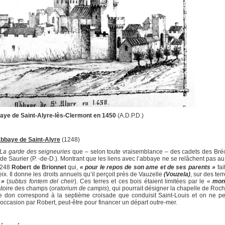
aye de Saint-Alyre-lès-Clermont en 1450
(A.D.P.D.)
abbaye de Saint-Alyre
(1248)
La garde des seigneuries
que – selon toute vraisemblance – des cadets des Bré
de Saurier (P. -de-D.). Montrant que les liens avec l’abbaye ne se relâchent pas au 
 1248
Robert de Brionnet
qui,
« pour le repos de son ame et de ses parents »
fai
ix. Il donne les droits annuels qu’il perçoit près de Vauzelle
(Vouzela)
, sur des ter
 »
(
subtus fontem del cheir
). Ces terres et ces bois étaient limitées par le «
mon
ratoire des champs (
oratorium de campis
), qui pourrait désigner la chapelle de Roc
e don correspond à la septième croisade que conduisit Saint-Louis et on ne pe
e occasion par Robert, peut-être pour financer un départ outre-mer.