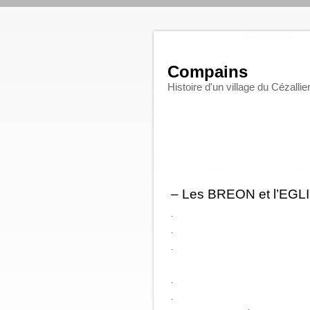
Compains
Histoire d'un village du Cézallie
– Les BREON et l’EGL
.
.
.
.
.