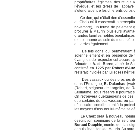
propriétaires légitimes, des religie
l’évêque, et les terres de l’abbaye 
s’étendrait entre les différents corps
Ce don, qui n’ôtait rien d’essentiel 
au Cheix où il conservait la percept
novembre), un terme de paiement qu
procurer à Maurin plusieurs avantag
grandes familles nobles bienfaitrices 
d’être inhumé au sein du monastère –
qui arriva également.
De tels dons, qui permettaient à l’
solennellement et en présence de t
évangiles de respecter cet accord q
Brioude et
A. de Borno
, abbé de Sa
confirmé en 1225 par
Robert d’Auv
resterait inviolée par lui et ses hérit
Des vassaux ou des proches de M
dans l’Entraigue,
B. Dalanhac
(vrai
(Robert, seigneur de Largelier, de 
Guillaume, sous réserve il pourrait 
On retrouvera quelques-uns de ces t
que certains de ces vassaux, ou paren
nécessaire, contribuaient à la protec
les moyens d’assurer lui-même sa d
Le Cheix sera à nouveau nommé
description sommaire de la seigne
Béraud Dauphin
, montre que la seig
ennuis financiers de Maurin. Au nord-