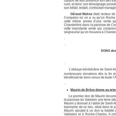
caution de leur présence lors des tra
curé, et donc son témoignage possibl
son bétail, testait, contractait maria
Géraud Malras
était recteur de
Compains où on a vu qu’un Roche e
cette même année d’une vente qui
Chandelière dans la paroisse de
Co
cette importante vente qui compren
seigneurial qu’on trouvera à Chandeli
.
.
DONS des
.
L’abbaye bénédictine de Saint-Alyre
nombreuses donations dès la fin du
bénéficiait de dons venus de toute l
.
Maurin de Bréon donne au prieu
Le premier don de Maurin documenté
la paroisse du Vabeleix une terre sit
Maurin y donnait à l’abbé de Saint-Aly
toponyme de ce lieu, situé dans le pr
Maurin ajoutait à ce don la totalité
Valbeleix et à Roche-Charles. A ce