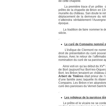
de cette chapelle.
La première trace d’un prêtre de l
prêtre de la chapelle de Brion en 13
muraille du château. San doute le reli
déplacement de la demeure du reli
n’atteindra véritablement l’Auvergn
époque.
La tradition de faire nommer le des
siècle.
.
Le curé de Compains nommé par
L’évêque de Clermont ne nommait p
droit de présentation du curé pouvai
dessus. Avec le retour de l’affirmat
nomination du curé de sa paroisse apr
e
Ainsi voit-on qu’au début du XV
de Bort (aujourd’hui Bort-les-Orgues
Bort, les Bréon tenaient un château à
Arbert de Tinières
était prieur de 
d’une famille avec laquelle ils étaie
Compains. Les Bréon n’en abandonnai
curé des paroisses du Vernet-Saint-Ma
.
Les religieux de la paroisse t
Le prêtre et le vicaire ne se contenta