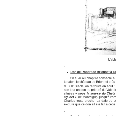
L’abb
.
Don de Robert de Brionnet à l’
On a vu au chapitre consacré à
tenaient le château de Brionnet près 
e
du XIII
siècle, on retrouve en août
son tour un don au prieuré du Valbele
situées
« sous la source du Cheix
agudet »
, (le Montaigut), jusqu’à l’o
Charles toute proche. La date de c
exclure que ce don ait été fait à cett
.