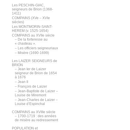
Les PESCHIN-GIAC,
seigneurs de Brion (1368-
1411)
COMPAINS (XVe – XVIe
siècles)
Les MONTMORIN-SAINT-
HEREM (v. 1525-1654)
COMPAINS au XVIIe siècle
– De la forteresse au
« chasteau ».
– Les officiers seigneuriaux
– Misère (1690-1699)
Les LAIZER SEIGNEURS de
BRION
– Jean Ier de Laizer
seigneur de Brion de 1654
à 1676
– Jean II
– François de Laizer
– Jean-Baptiste de Laizer –
Louise de Miremont
– Jean-Charles de Laizer –
Louise d’Espinchal
COMPAINS au XVIIIe siècle
– 1700-1719 : des années
de misère au redressement
POPULATION et