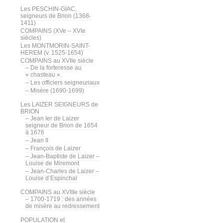
Les PESCHIN-GIAC,
seigneurs de Brion (1368-
1411)
COMPAINS (XVe – XVIe
siècles)
Les MONTMORIN-SAINT-
HEREM (v. 1525-1654)
COMPAINS au XVIIe siècle
– De la forteresse au
« chasteau ».
– Les officiers seigneuriaux
– Misère (1690-1699)
Les LAIZER SEIGNEURS de
BRION
– Jean Ier de Laizer
seigneur de Brion de 1654
à 1676
– Jean II
– François de Laizer
– Jean-Baptiste de Laizer –
Louise de Miremont
– Jean-Charles de Laizer –
Louise d’Espinchal
COMPAINS au XVIIIe siècle
– 1700-1719 : des années
de misère au redressement
POPULATION et