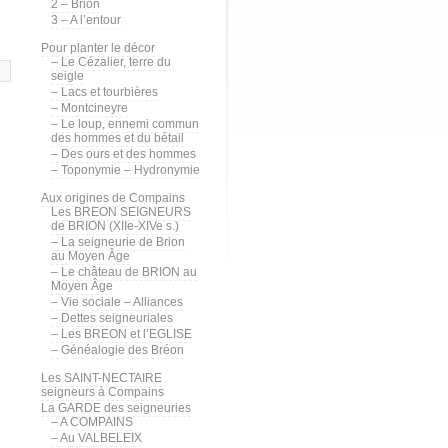
2 – Brion
3 – A l’entour
Pour planter le décor
– Le Cézalier, terre du
seigle
– Lacs et tourbières
– Montcineyre
– Le loup, ennemi commun
des hommes et du bétail
– Des ours et des hommes
– Toponymie – Hydronymie
Aux origines de Compains
Les BREON SEIGNEURS
de BRION (XIIe-XIVe s.)
– La seigneurie de Brion
au Moyen Âge
– Le château de BRION au
Moyen Âge
– Vie sociale – Alliances
– Dettes seigneuriales
– Les BREON et l’EGLISE
– Généalogie des Bréon
Les SAINT-NECTAIRE
seigneurs à Compains
La GARDE des seigneuries
– A COMPAINS
– Au VALBELEIX