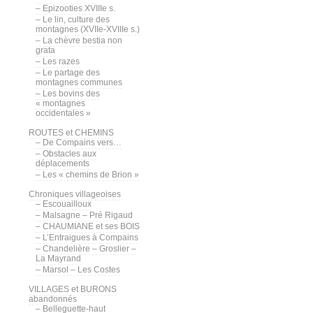
– Epizooties XVIIIe s.
– Le lin, culture des
montagnes (XVIIe-XVIIIe s.)
– La chèvre bestia non
grata
– Les razes
– Le partage des
montagnes communes
– Les bovins des
« montagnes
occidentales »
ROUTES et CHEMINS
– De Compains vers…
– Obstacles aux
déplacements
– Les « chemins de Brion »
Chroniques villageoises
– Escouailloux
– Malsagne – Pré Rigaud
– CHAUMIANE et ses BOIS
– L’Entraigues à Compains
– Chandelière – Groslier –
La Mayrand
– Marsol – Les Costes
VILLAGES et BURONS
abandonnés
– Belleguette-haut