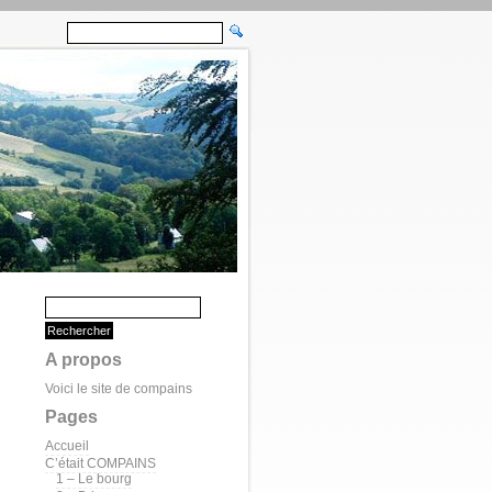
A propos
Voici le site de compains
Pages
Accueil
C’était COMPAINS
1 – Le bourg