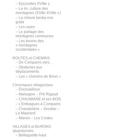
– Epizooties XVIIIe s.
– Le lin, culture des
montagnes (XVIIe-XVIIIe s.)
– La chèvre bestia non
grata
– Les razes
– Le partage des
montagnes communes
– Les bovins des
« montagnes
occidentales »
ROUTES et CHEMINS
– De Compains vers…
– Obstacles aux
déplacements
– Les « chemins de Brion »
Chroniques villageoises
– Escouailloux
– Malsagne – Pré Rigaud
– CHAUMIANE et ses BOIS
– L’Entraigues à Compains
– Chandelière – Groslier –
La Mayrand
– Marsol – Les Costes
VILLAGES et BURONS
abandonnés
– Belleguette-haut