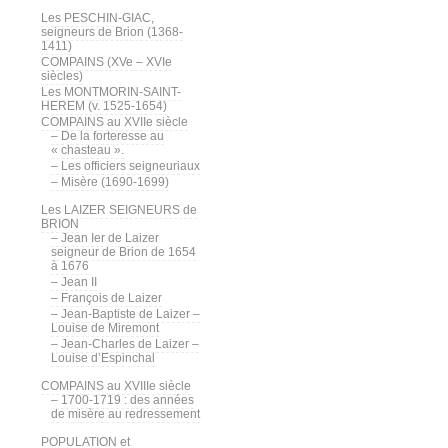
Les PESCHIN-GIAC,
seigneurs de Brion (1368-
1411)
COMPAINS (XVe – XVIe
siècles)
Les MONTMORIN-SAINT-
HEREM (v. 1525-1654)
COMPAINS au XVIIe siècle
– De la forteresse au
« chasteau ».
– Les officiers seigneuriaux
– Misère (1690-1699)
Les LAIZER SEIGNEURS de
BRION
– Jean Ier de Laizer
seigneur de Brion de 1654
à 1676
– Jean II
– François de Laizer
– Jean-Baptiste de Laizer –
Louise de Miremont
– Jean-Charles de Laizer –
Louise d’Espinchal
COMPAINS au XVIIIe siècle
– 1700-1719 : des années
de misère au redressement
POPULATION et