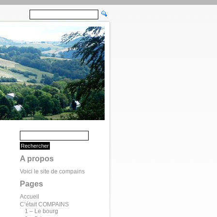
A propos
Voici le site de compains
Pages
Accueil
C’était COMPAINS
1 – Le bourg