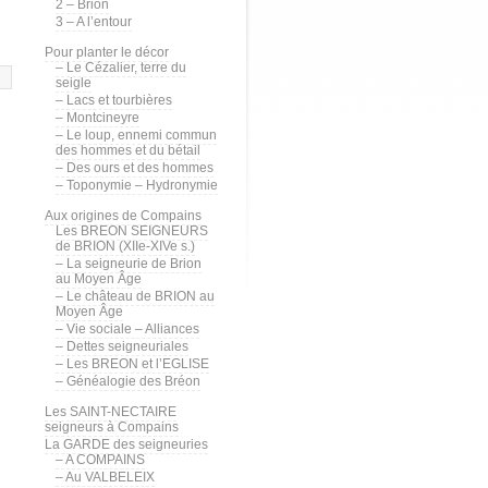
2 – Brion
3 – A l’entour
Pour planter le décor
– Le Cézalier, terre du
seigle
– Lacs et tourbières
– Montcineyre
– Le loup, ennemi commun
des hommes et du bétail
– Des ours et des hommes
– Toponymie – Hydronymie
Aux origines de Compains
Les BREON SEIGNEURS
de BRION (XIIe-XIVe s.)
– La seigneurie de Brion
au Moyen Âge
– Le château de BRION au
Moyen Âge
– Vie sociale – Alliances
– Dettes seigneuriales
– Les BREON et l’EGLISE
– Généalogie des Bréon
Les SAINT-NECTAIRE
seigneurs à Compains
La GARDE des seigneuries
– A COMPAINS
– Au VALBELEIX