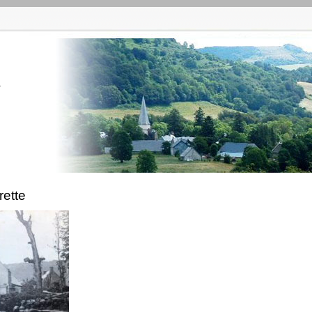
r
rette