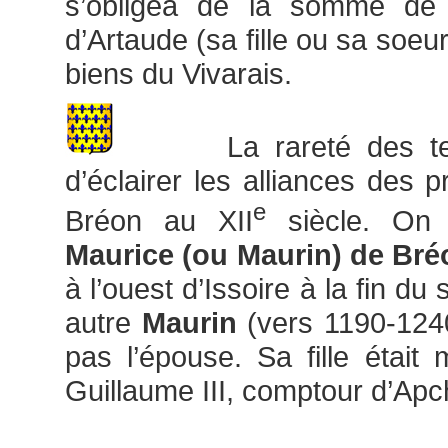
s’obligea de la somme de 
d’Artaude (sa fille ou sa soeu
biens du Vivarais.
La rareté des text
d’éclairer les alliances des 
e
Bréon au XII
siècle. On 
Maurice (ou Maurin) de Bré
à l’ouest d’Issoire à la fin du
autre
Maurin
(vers 1190-1240
pas l’épouse. Sa fille étai
Guillaume III, comptour d’Apc