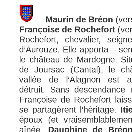
Maurin de Bréon
(ver
Françoise de Rochefort
(ver
Rochefort, chevalier, seig
d’Aurouze. Elle apporta – sem
le château de Mardogne. Si
de Joursac (Cantal), le ch
vallée de l’Alagnon est au
détruit. Sans descendance 
Françoise de Rochefort laissa
se partagèrent l’héritage.
It
époux (et vraisemblablement
aînée,
Dauphine de Bréo