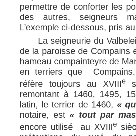
permettre de conforter les p
des autres, seigneurs m
L’exemple ci-dessous, pris au 
La seigneurie du Valbeleix 
de la paroisse de Compains et 
hameau compainteyre de Mars
en terriers que Compains.
e
réfère toujours au XVIII
si
remontant à 1460, 1495, 15
latin, le terrier de 1460,
« qu
notaire, est
« tout par mas
e
encore utilisé au XVIII
sièc