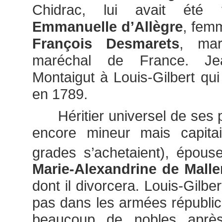
Chidrac, lui avait ét
Emmanuelle d’Allègre
, fem
François Desmarets
, mar
maréchal de France. Jea
Montaigut à Louis-Gilbert qui
en 1789.
Héritier universel de ses pa
encore mineur mais capita
grades s’achetaient), épous
Marie-Alexandrine de Malle
dont il divorcera. Louis-Gilbe
pas dans les armées républic
beaucoup de nobles après