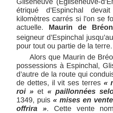
Gliseneuve (Egliseneuve-d’En
étriqué d’Espinchal devai
kilomètres carrés si l’on se f
actuelle.
Maurin de Bréon
seigneur d’Espinchal jusqu’au
pour tout ou partie de la terre.
Alors que Maurin de Bréon 
possessions à Espinchal, Gli
d’autre de la route qui condui
de dettes, il vit ses terres
« 
roi »
et
« paillonnées se
1349, puis
« mises en vente
offrira »
. Cette vente no