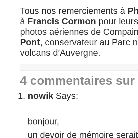
Tous nos remerciements à
Ph
à
Francis Cormon
pour leur
photos aériennes de Compains
Pont
, conservateur au Parc n
volcans d’Auvergne.
4 commentaires sur 
nowik
Says:
août 12, 2021 at 7:03 am
bonjour,
un devoir de mémoire serait