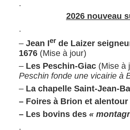
.
2026 nouveau su
.
er
–
Jean I
de Laizer seigneu
1676
(Mise à jour)
–
Les Peschin-Giac
(Mise à 
Peschin fonde une vicairie à 
–
La chapelle Saint-Jean-Ba
– Foires à Brion et alentour
– Les bovins des
« montagn
.