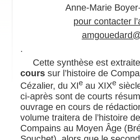
Anne-Marie Boyer
pour contacter l
amgouedard@f
.
Cette synthèse est extraite
cours
sur l’histoire de Compai
e
e
Cézalier, du XI
au XIX
siècle
ci-après sont de courts résum
ouvrage en cours de rédaction
volume traitera de l’histoire 
Compains au Moyen Âge (Bré
Souchet), alors que le secon