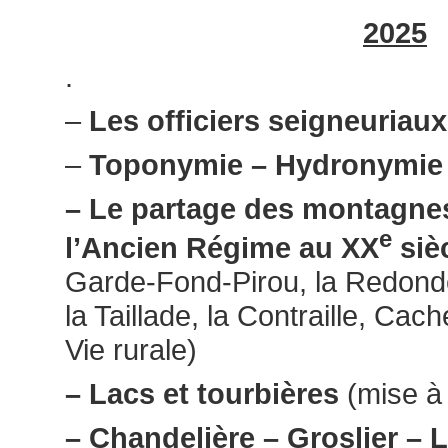
2025
.
–
Les officiers seigneuriaux
–
Toponymie – Hydronymie
– Le partage des montagn
e
l’Ancien Régime au XX
siè
Garde-Fond-Pirou, la Redonde
la Taillade, la Contraille, Cac
Vie rurale)
– Lacs et tourbières
(mise à 
– Chandelière – Groslier –