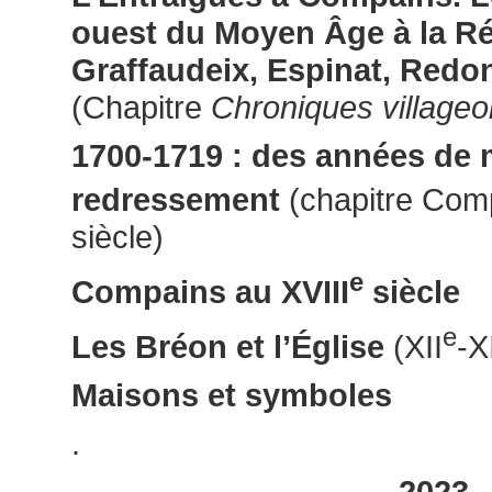
ouest du Moyen Âge à la Ré
Graffaudeix, Espinat, Redo
(Chapitre
Chroniques villageo
1700-1719 : des années de 
redressement
(chapitre Comp
siècle)
e
Compains au XVIII
siècle
e
Les Bréon et l’Église
(XII
-X
Maisons et symboles
.
2023