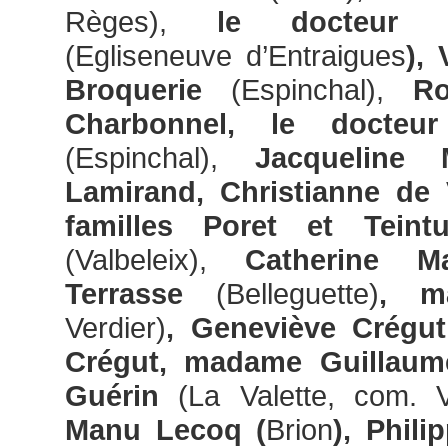
Règes),
le docteur Ja
(Egliseneuve d’Entraigues
),
Broquerie
(Espinchal),
Rog
Charbonnel, le docteur
(Espinchal),
Jacqueline 
Lamirand, Christianne de 
familles Poret et Teint
(Valbeleix),
Catherine Ma
Terrasse
(Belleguette)
, m
Verdier)
, Geneviève Crégu
Crégut, madame Guillau
Guérin
(La Valette, com. V
Manu Lecoq (
Brion
), Phili