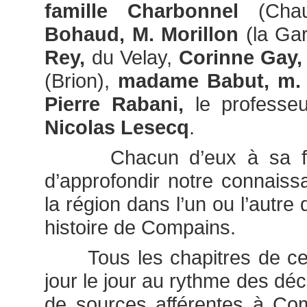
famille Charbonnel
(Chau
Bohaud, M. Morillon
(la Gar
Rey,
du Velay,
Corinne Gay,
(Brion),
madame Babut, m.
Pierre Rabani,
le professe
Nicolas Lesecq
.
Chacun d’eux à sa faç
d’approfondir notre connaiss
la région dans l’un ou l’autre
histoire de Compains.
Tous les chapitres de ce s
jour le jour au rythme des dé
de sources afférentes à Com