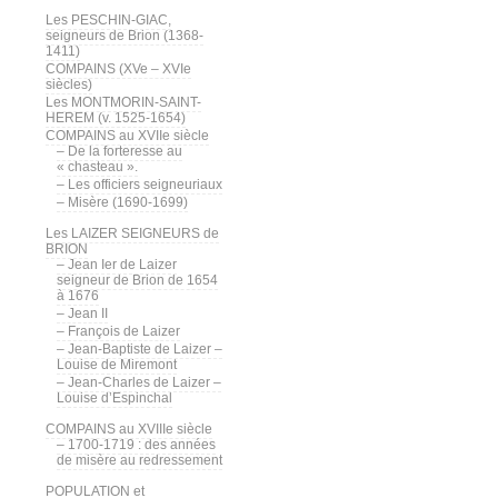
Les PESCHIN-GIAC,
seigneurs de Brion (1368-
1411)
COMPAINS (XVe – XVIe
siècles)
Les MONTMORIN-SAINT-
HEREM (v. 1525-1654)
COMPAINS au XVIIe siècle
– De la forteresse au
« chasteau ».
– Les officiers seigneuriaux
– Misère (1690-1699)
Les LAIZER SEIGNEURS de
BRION
– Jean Ier de Laizer
seigneur de Brion de 1654
à 1676
– Jean II
– François de Laizer
– Jean-Baptiste de Laizer –
Louise de Miremont
– Jean-Charles de Laizer –
Louise d’Espinchal
COMPAINS au XVIIIe siècle
– 1700-1719 : des années
de misère au redressement
POPULATION et