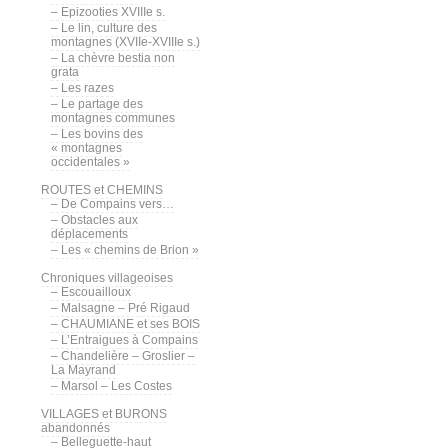
– Epizooties XVIIIe s.
– Le lin, culture des
montagnes (XVIIe-XVIIIe s.)
– La chèvre bestia non
grata
– Les razes
– Le partage des
montagnes communes
– Les bovins des
« montagnes
occidentales »
ROUTES et CHEMINS
– De Compains vers…
– Obstacles aux
déplacements
– Les « chemins de Brion »
Chroniques villageoises
– Escouailloux
– Malsagne – Pré Rigaud
– CHAUMIANE et ses BOIS
– L’Entraigues à Compains
– Chandelière – Groslier –
La Mayrand
– Marsol – Les Costes
VILLAGES et BURONS
abandonnés
– Belleguette-haut