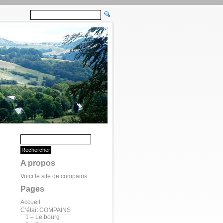
A propos
Voici le site de compains
Pages
Accueil
C’était COMPAINS
1 – Le bourg