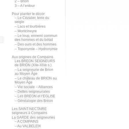
2 – Brion
3 – A l’entour
Pour planter le décor
– Le Cézalier, terre du
seigle
– Lacs et tourbières
– Montcineyre
– Le loup, ennemi commun
des hommes et du bétail
– Des ours et des hommes
– Toponymie – Hydronymie
Aux origines de Compains
Les BREON SEIGNEURS
de BRION (XIIe-XIVe s.)
– La seigneurie de Brion
au Moyen Âge
– Le château de BRION au
Moyen Âge
– Vie sociale – Alliances
– Dettes seigneuriales
– Les BREON et l’EGLISE
– Généalogie des Bréon
Les SAINT-NECTAIRE
seigneurs à Compains
La GARDE des seigneuries
– A COMPAINS
– Au VALBELEIX