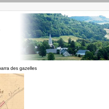
r
parra des gazelles