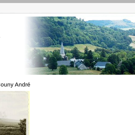
r
Couny André