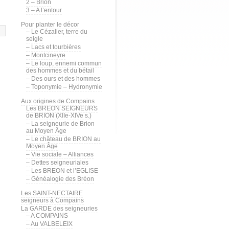
2 – Brion
3 – A l’entour
Pour planter le décor
– Le Cézalier, terre du
seigle
– Lacs et tourbières
– Montcineyre
– Le loup, ennemi commun
des hommes et du bétail
– Des ours et des hommes
– Toponymie – Hydronymie
Aux origines de Compains
Les BREON SEIGNEURS
de BRION (XIIe-XIVe s.)
– La seigneurie de Brion
au Moyen Âge
– Le château de BRION au
Moyen Âge
– Vie sociale – Alliances
– Dettes seigneuriales
– Les BREON et l’EGLISE
– Généalogie des Bréon
Les SAINT-NECTAIRE
seigneurs à Compains
La GARDE des seigneuries
– A COMPAINS
– Au VALBELEIX