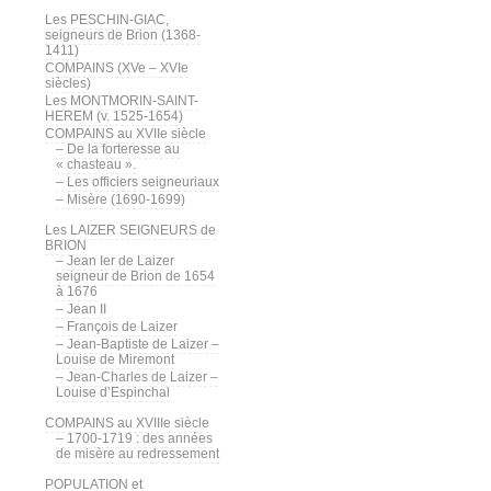
Les PESCHIN-GIAC,
seigneurs de Brion (1368-
1411)
COMPAINS (XVe – XVIe
siècles)
Les MONTMORIN-SAINT-
HEREM (v. 1525-1654)
COMPAINS au XVIIe siècle
– De la forteresse au
« chasteau ».
– Les officiers seigneuriaux
– Misère (1690-1699)
Les LAIZER SEIGNEURS de
BRION
– Jean Ier de Laizer
seigneur de Brion de 1654
à 1676
– Jean II
– François de Laizer
– Jean-Baptiste de Laizer –
Louise de Miremont
– Jean-Charles de Laizer –
Louise d’Espinchal
COMPAINS au XVIIIe siècle
– 1700-1719 : des années
de misère au redressement
POPULATION et