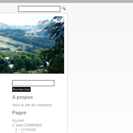
A propos
Voici le site de compains
Pages
Accueil
C’était COMPAINS
1 – Le bourg