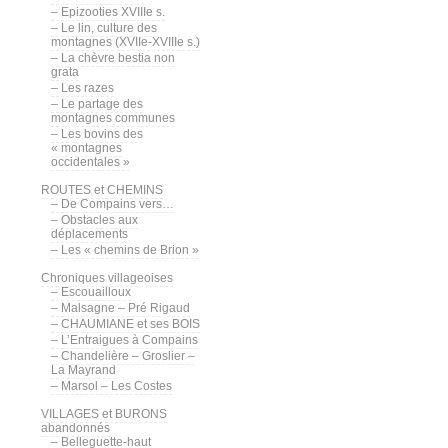
– Epizooties XVIIIe s.
– Le lin, culture des
montagnes (XVIIe-XVIIIe s.)
– La chèvre bestia non
grata
– Les razes
– Le partage des
montagnes communes
– Les bovins des
« montagnes
occidentales »
ROUTES et CHEMINS
– De Compains vers…
– Obstacles aux
déplacements
– Les « chemins de Brion »
Chroniques villageoises
– Escouailloux
– Malsagne – Pré Rigaud
– CHAUMIANE et ses BOIS
– L’Entraigues à Compains
– Chandelière – Groslier –
La Mayrand
– Marsol – Les Costes
VILLAGES et BURONS
abandonnés
– Belleguette-haut