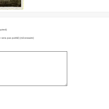
uired)
e sera pas publié) (nécessaire)